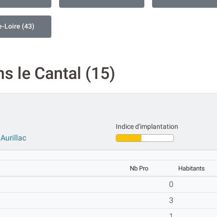
-Loire (43)
s le Cantal (15)
Indice d'implantation
Aurillac
Nb Pro
Habitants
0
3
1