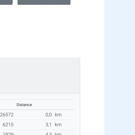
Distance
26572
0,0
km
6215
3,1
km
1929
4,3
km