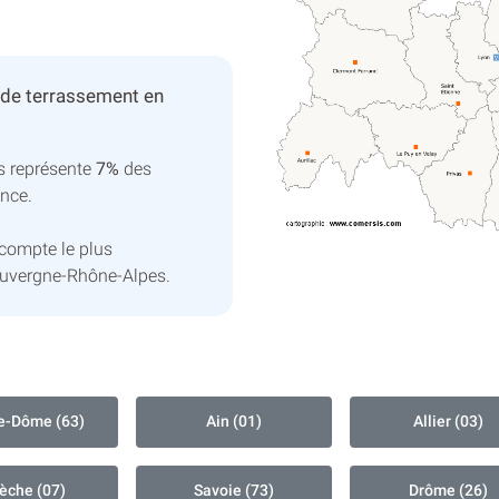
 de terrassement en
s représente
7%
des
ance.
compte le plus
Auvergne-Rhône-Alpes.
e-Dôme (63)
Ain (01)
Allier (03)
èche (07)
Savoie (73)
Drôme (26)