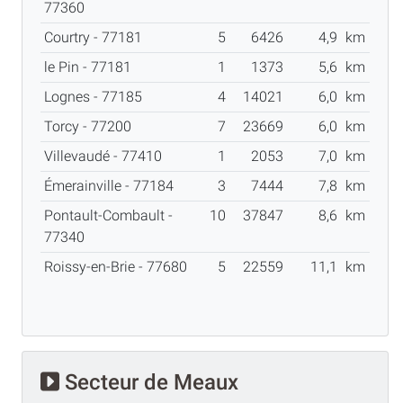
77360
Courtry - 77181
5
6426
4,9
km
le Pin - 77181
1
1373
5,6
km
Lognes - 77185
4
14021
6,0
km
Torcy - 77200
7
23669
6,0
km
Villevaudé - 77410
1
2053
7,0
km
Émerainville - 77184
3
7444
7,8
km
Pontault-Combault -
10
37847
8,6
km
77340
Roissy-en-Brie - 77680
5
22559
11,1
km
Secteur de Meaux