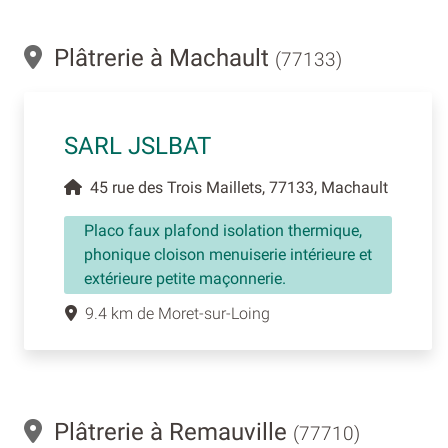
Plâtrerie à Machault
(77133)
SARL JSLBAT
45 rue des Trois Maillets, 77133, Machault
Placo faux plafond isolation thermique,
phonique cloison menuiserie intérieure et
extérieure petite maçonnerie.
9.4 km de Moret-sur-Loing
Plâtrerie à Remauville
(77710)