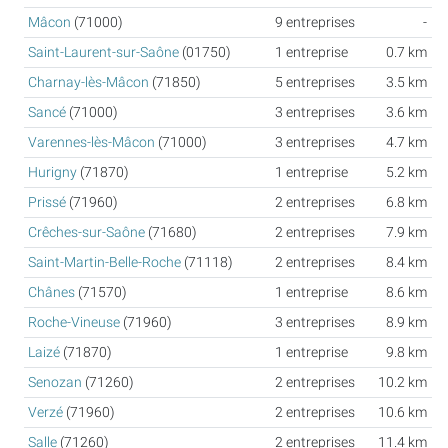
Mâcon
(71000)
9 entreprises
-
Saint-Laurent-sur-Saône
(01750)
1 entreprise
0.7 km
Charnay-lès-Mâcon
(71850)
5 entreprises
3.5 km
Sancé
(71000)
3 entreprises
3.6 km
Varennes-lès-Mâcon
(71000)
3 entreprises
4.7 km
Hurigny
(71870)
1 entreprise
5.2 km
Prissé
(71960)
2 entreprises
6.8 km
Crêches-sur-Saône
(71680)
2 entreprises
7.9 km
Saint-Martin-Belle-Roche
(71118)
2 entreprises
8.4 km
Chânes
(71570)
1 entreprise
8.6 km
Roche-Vineuse
(71960)
3 entreprises
8.9 km
Laizé
(71870)
1 entreprise
9.8 km
Senozan
(71260)
2 entreprises
10.2 km
Verzé
(71960)
2 entreprises
10.6 km
Salle
(71260)
2 entreprises
11.4 km