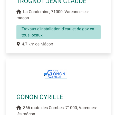
TROGNOT JEAN CLAUDE
La Condemine, 71000, Varennes-les-
macon
Travaux d'installation d'eau et de gaz en
tous locaux
4.7 km de Mâcon
GONON CYRILLE
366 route des Combes, 71000, Varennes-
lès-mâcon