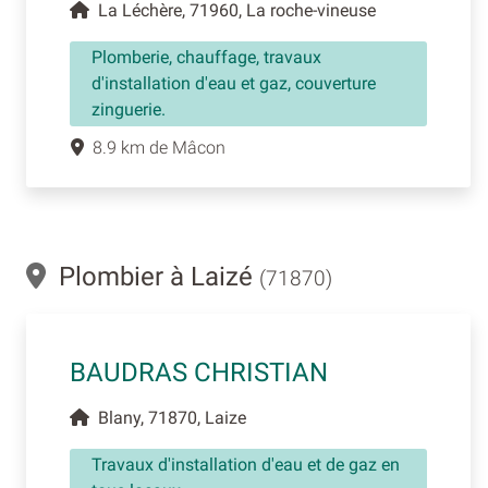
La Léchère, 71960, La roche-vineuse
Plomberie, chauffage, travaux
d'installation d'eau et gaz, couverture
zinguerie.
8.9 km de Mâcon
Plombier à Laizé
(71870)
BAUDRAS CHRISTIAN
Blany, 71870, Laize
Travaux d'installation d'eau et de gaz en