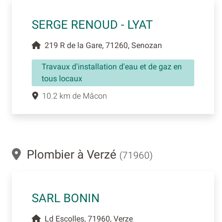
SERGE RENOUD - LYAT
219 R de la Gare, 71260, Senozan
Travaux d'installation d'eau et de gaz en
tous locaux
10.2 km de Mâcon
Plombier à Verzé
(71960)
SARL BONIN
Ld Escolles, 71960, Verze