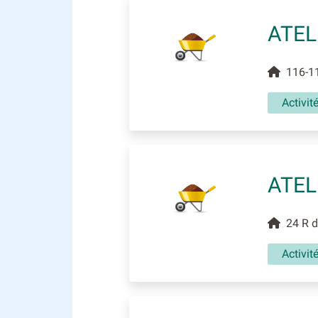
ATEL
116-11
Activit
ATEL
24 R de
Activit