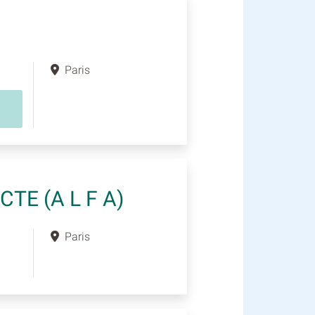
Paris
TE (A L F A)
Paris