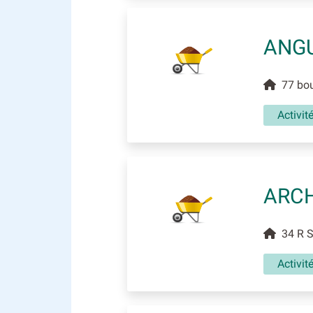
ANGU
77 boul
Activit
ARCH
34 R Sc
Activit