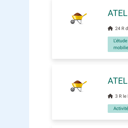
ATEL
24 R de
L'étude
mobilie
ATEL
3 R le 
Activit