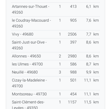
Artannes-sur-Thouet -
1
413
6,1
km
49260
le Coudray-Macouard -
1
905
7,6
km
49260
Vivy - 49680
1
2506
7,7
km
Saint-Just-sur-Dive -
1
397
8,6
km
49260
Allonnes - 49650
2
2980
8,6
km
les Ulmes - 49700
1
586
8,7
km
Neuillé - 49680
3
988
9,9
km
Cizay-la-Madeleine -
1
501
11,1
km
49700
Montsoreau - 49730
1
454
11,1
km
Saint-Clément-des-
1
1157
11,5
km
Levées - 49350