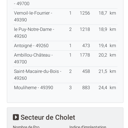
- 49700
Vernoil-le-Fourrier -
1
1256
18,7
km
49390
le Puy-Notre-Dame -
2
1218
18,9
km
49260
Antoigné - 49260
1
473
19,4
km
Ambillou-Château -
1
1778
20,2
km
49700
Saint-Macaire-du-Bois -
2
458
21,5
km
49260
Mouliherne - 49390
3
883
24,4
km
Secteur de Cholet
Nombre de Pro
Indice d'implantation