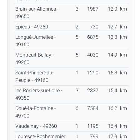
Brain-sur-Allonnes -
3
1987
12,0
km
49650
Épieds - 49260
2
730
12,7
km
Longué-Jumelles -
5
6875
13,8
km
49160
Montreuil-Bellay -
5
4030
14,9
km
49260
Saint-Philbert-du-
1
1290
15,3
km
Peuple - 49160
les Rosiers-sur-Loire -
3
2327
15,4
km
49350
Doué-la-Fontaine -
6
7584
16,2
km
49700
Vaudelnay - 49260
1
1195
16,4
km
Louresse-Rochemenier
1
799
17,9
km