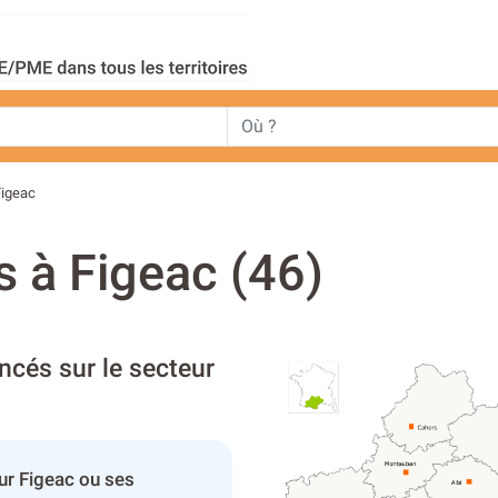
Figeac
s à Figeac (46)
ncés sur le secteur
ur Figeac ou ses