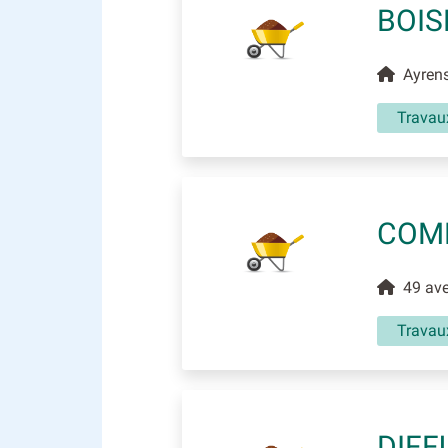
BOIS
Ayrens
Travau
COM
49 aven
Travau
DIFF