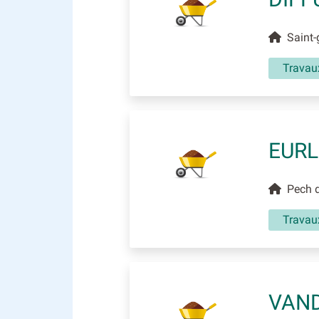
Saint-g
Travau
EURL
Pech d'
Travau
VAN