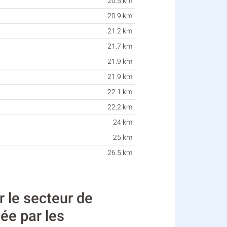
20.5 km
20.9 km
21.2 km
21.7 km
21.9 km
21.9 km
22.1 km
22.2 km
24 km
25 km
26.5 km
le secteur de
tée par les