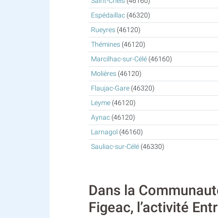
Saint-Chels
(46160)
Espédaillac
(46320)
Rueyres
(46120)
Thémines
(46120)
Marcilhac-sur-Célé
(46160)
Molières
(46120)
Flaujac-Gare
(46320)
Leyme
(46120)
Aynac
(46120)
Larnagol
(46160)
Sauliac-sur-Célé
(46330)
Dans la Communauté
Figeac, l’activité En