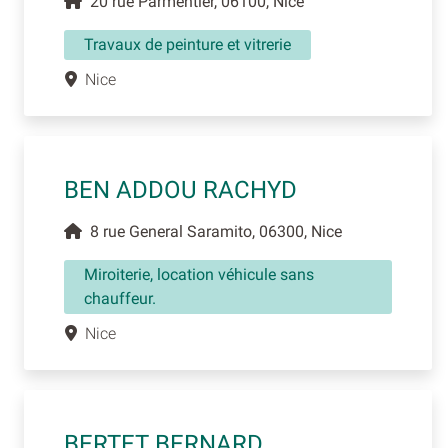
20 rue Parmentier, 06100, Nice
Travaux de peinture et vitrerie
Nice
BEN ADDOU RACHYD
8 rue General Saramito, 06300, Nice
Miroiterie, location véhicule sans
chauffeur.
Nice
BERTET BERNARD