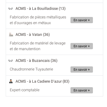
ACMS
- à La Bouilladisse (13)
Fabrication de pièces métalliques
En savoir +
et d'ouvrages en métaux
ACMS
- à Vatan (36)
Fabrication de matériel de levage
En savoir +
et de manutention
ACMS
- à Buzancais (36)
Chaudronnerie Tuyauterie
En savoir +
ACMS
- à La Cadiere D'azur (83)
Expert-comptable
En savoir +