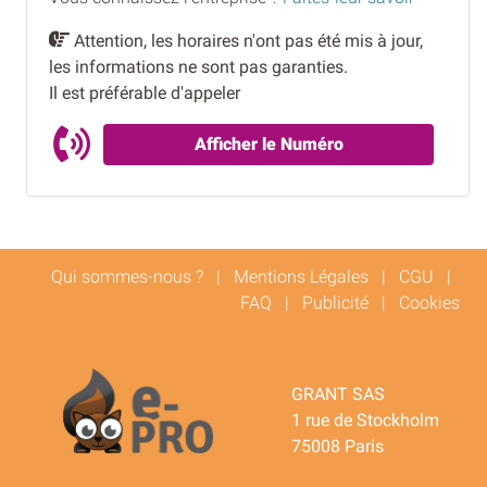
Attention, les horaires n'ont pas été mis à jour,
les informations ne sont pas garanties.
Il est préférable d'appeler
Afficher le Numéro
Qui sommes-nous ?
|
Mentions Légales
|
CGU
|
FAQ
|
Publicité
|
Cookies
GRANT SAS
1 rue de Stockholm
75008 Paris