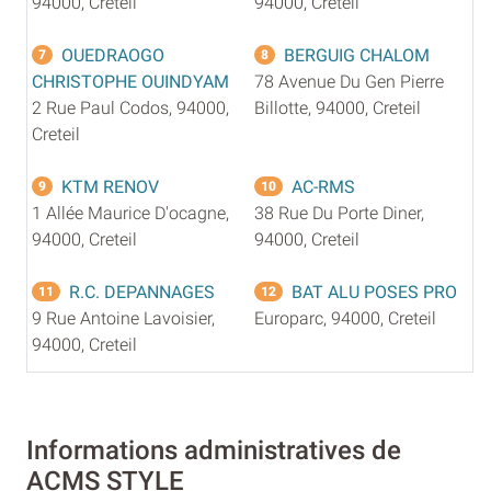
94000, Creteil
94000, Creteil
OUEDRAOGO
BERGUIG CHALOM
7
8
CHRISTOPHE OUINDYAM
78 Avenue Du Gen Pierre
2 Rue Paul Codos, 94000,
Billotte, 94000, Creteil
Creteil
KTM RENOV
AC-RMS
9
10
1 Allée Maurice D'ocagne,
38 Rue Du Porte Diner,
94000, Creteil
94000, Creteil
R.C. DEPANNAGES
BAT ALU POSES PRO
11
12
9 Rue Antoine Lavoisier,
Europarc, 94000, Creteil
94000, Creteil
Informations administratives de
ACMS STYLE