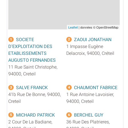
Leaflet
| données © OpenStreetMap
SOCIETE
ZAOUI JONATHAN
1
2
D'EXPLOITATION DES
1 Impasse Eugène
ETABLISSEMENTS
Delacroix, 94000, Créteil
AUGUSTO FERNANDES
11 Rue Saint Christophe,
94000, Creteil
SALVE FRANCK
CHAUMONT FABRICE
3
4
41b Rue De Bonne, 94000,
1 Rue Antoine Lavoisier,
Creteil
94000, Creteil
MICHARD PATRICK
BERCHEL GUY
5
6
2 Cour De La Badiane,
36 Rue Des Platrieres,