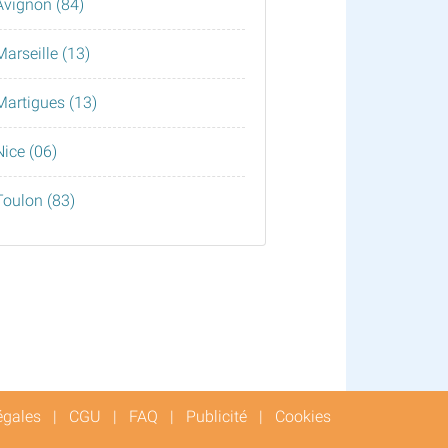
Avignon (84)
Marseille (13)
Martigues (13)
Nice (06)
Toulon (83)
égales
|
CGU
|
FAQ
|
Publicité
|
Cookies