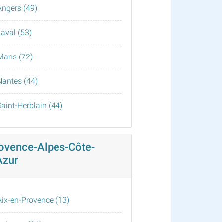
Angers (49)
Laval (53)
Mans (72)
Nantes (44)
Saint-Herblain (44)
ovence-Alpes-Côte-
Azur
Aix-en-Provence (13)