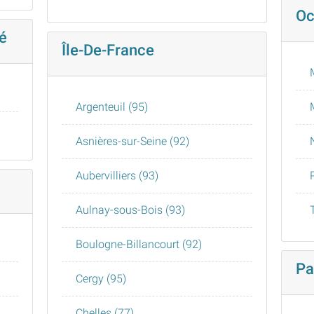
Oc
é
Île-De-France
Argenteuil (95)
Asnières-sur-Seine (92)
Aubervilliers (93)
Aulnay-sous-Bois (93)
Boulogne-Billancourt (92)
Pa
Cergy (95)
Chelles (77)