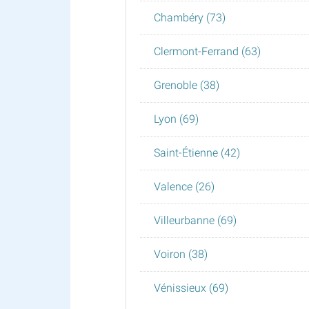
Chambéry (73)
Clermont-Ferrand (63)
Grenoble (38)
Lyon (69)
Saint-Étienne (42)
Valence (26)
Villeurbanne (69)
Voiron (38)
Vénissieux (69)