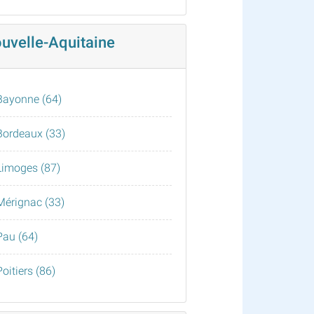
uvelle-Aquitaine
Bayonne (64)
Bordeaux (33)
Limoges (87)
Mérignac (33)
Pau (64)
Poitiers (86)