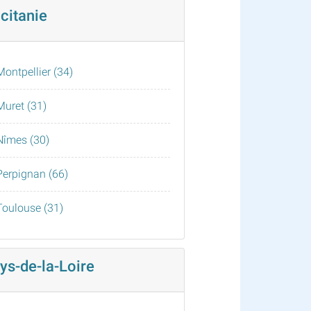
citanie
Montpellier (34)
Muret (31)
Nîmes (30)
Perpignan (66)
Toulouse (31)
ys-de-la-Loire