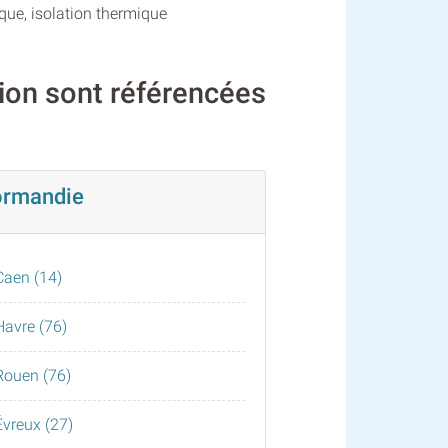
nique, isolation thermique
tion sont référencées
rmandie
Caen (14)
Havre (76)
Rouen (76)
Évreux (27)