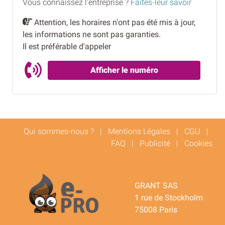
Vous connaissez l'entreprise ?
Faites-leur savoir
Attention, les horaires n'ont pas été mis à jour,
les informations ne sont pas garanties.
Il est préférable d'appeler
Afficher le numéro
Qui sommes-nous ?
|
Mentions Légales
|
CGU
|
FAQ
|
Publicité
|
Cookies
GRANT SAS
1 rue de Stockholm
75008 Paris