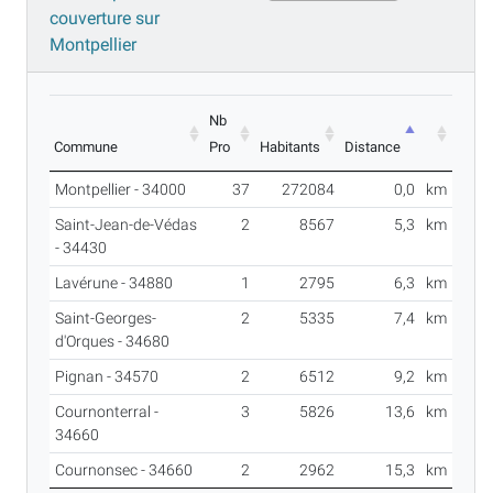
couverture sur
Montpellier
Nb
Commune
Pro
Habitants
Distance
Montpellier - 34000
37
272084
0,0
km
Saint-Jean-de-Védas
2
8567
5,3
km
- 34430
Lavérune - 34880
1
2795
6,3
km
Saint-Georges-
2
5335
7,4
km
d'Orques - 34680
Pignan - 34570
2
6512
9,2
km
Cournonterral -
3
5826
13,6
km
34660
Cournonsec - 34660
2
2962
15,3
km