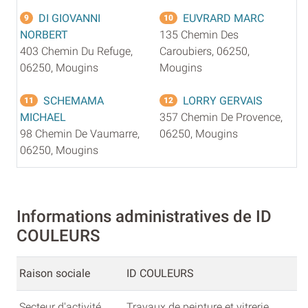
DI GIOVANNI
EUVRARD MARC
9
10
NORBERT
135 Chemin Des
403 Chemin Du Refuge,
Caroubiers, 06250,
06250, Mougins
Mougins
SCHEMAMA
LORRY GERVAIS
11
12
MICHAEL
357 Chemin De Provence,
98 Chemin De Vaumarre,
06250, Mougins
06250, Mougins
Informations administratives de ID
COULEURS
Raison sociale
ID COULEURS
Secteur d'activité
Travaux de peinture et vitrerie