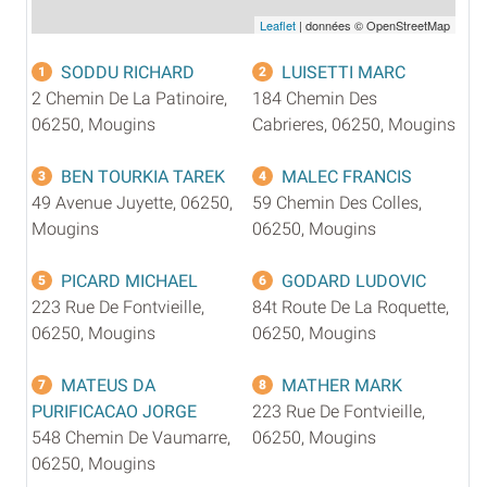
Leaflet
| données © OpenStreetMap
SODDU RICHARD
LUISETTI MARC
1
2
2 Chemin De La Patinoire,
184 Chemin Des
06250, Mougins
Cabrieres, 06250, Mougins
BEN TOURKIA TAREK
MALEC FRANCIS
3
4
49 Avenue Juyette, 06250,
59 Chemin Des Colles,
Mougins
06250, Mougins
PICARD MICHAEL
GODARD LUDOVIC
5
6
223 Rue De Fontvieille,
84t Route De La Roquette,
06250, Mougins
06250, Mougins
MATEUS DA
MATHER MARK
7
8
PURIFICACAO JORGE
223 Rue De Fontvieille,
548 Chemin De Vaumarre,
06250, Mougins
06250, Mougins